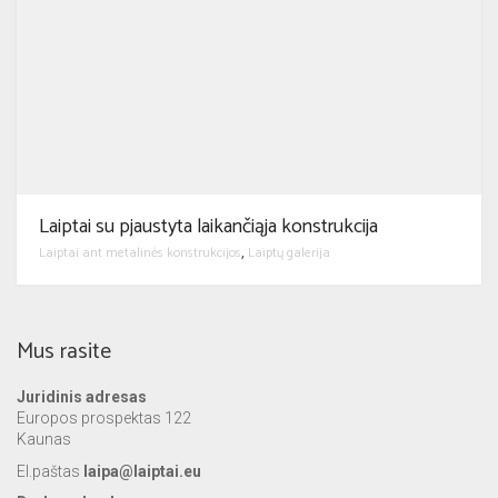
Laiptai su pjaustyta laikančiąja konstrukcija
Laiptai ant metalinės konstrukcijos
Laiptų galerija
,
Mus rasite
Juridinis adresas
Europos prospektas 122
Kaunas
El.paštas
laipa@laiptai.eu