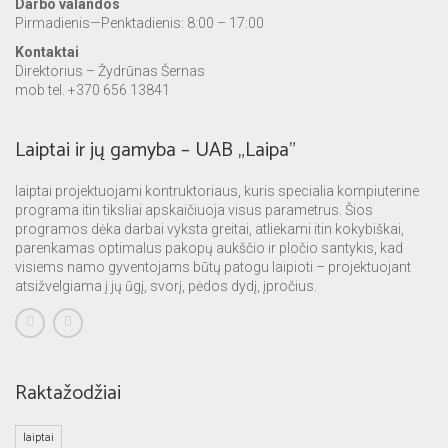
Darbo valandos
Pirmadienis—Penktadienis: 8:00 – 17:00
Kontaktai
Direktorius – Žydrūnas Šernas
mob tel. +370 656 13841
Laiptai ir jų gamyba – UAB „Laipa”
laiptai projektuojami kontruktoriaus, kuris specialia kompiuterine
programa itin tiksliai apskaičiuoja visus parametrus. Šios
programos dėka darbai vyksta greitai, atliekami itin kokybiškai,
parenkamas optimalus pakopų aukščio ir pločio santykis, kad
visiems namo gyventojams būtų patogu laipioti – projektuojant
atsižvelgiama į jų ūgį, svorį, pėdos dydį, įpročius.
Raktažodžiai
laiptai