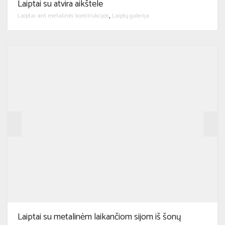
Laiptai su atvira aikštele
Laiptai ant metalinės konstrukcijos
Laiptų galerija
,
Laiptai su metalinėm laikančiom sijom iš šonų