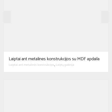
Laiptai ant metalines konstrukcijos su MDF apdaila
Laiptai ant metalinės konstrukcijos
Laiptų galerija
,