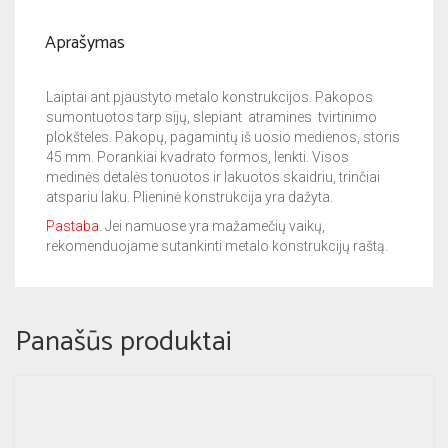
Aprašymas
Laiptai ant pjaustyto metalo konstrukcijos. Pakopos
sumontuotos tarp sijų, slepiant atramines tvirtinimo
plokšteles. Pakopų, pagamintų iš uosio medienos, storis
45 mm. Porankiai kvadrato formos, lenkti. Visos
medinės detalės tonuotos ir lakuotos skaidriu, trinčiai
atspariu laku. Plieninė konstrukcija yra dažyta.
Pastaba
. Jei namuose yra mažamečių vaikų,
rekomenduojame sutankinti metalo konstrukcijų raštą.
Panašūs produktai