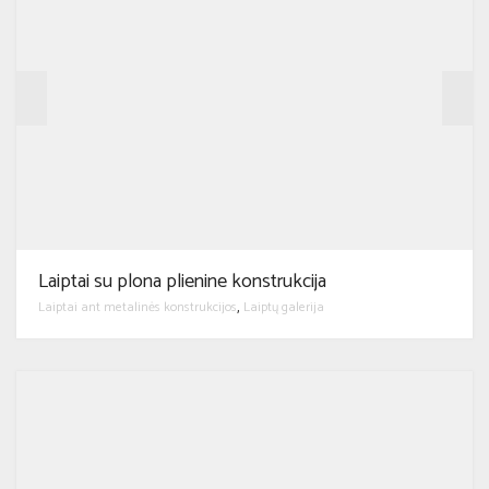
Laiptai su plona plienine konstrukcija
Laiptai ant metalinės konstrukcijos
Laiptų galerija
,