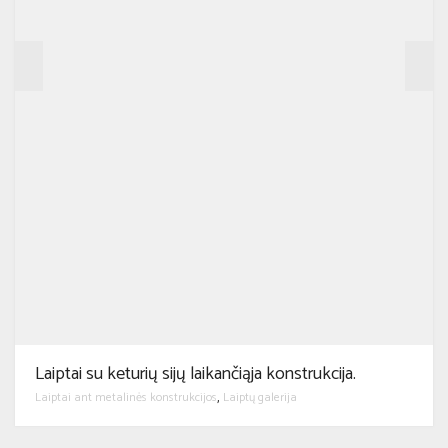
Laiptai su keturių sijų laikančiąja konstrukcija.
Laiptai ant metalinės konstrukcijos
Laiptų galerija
,