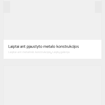
Laiptai ant pjaustyto metalo konstrukcijos
Laiptai ant metalinės konstrukcijos
Laiptų galerija
,