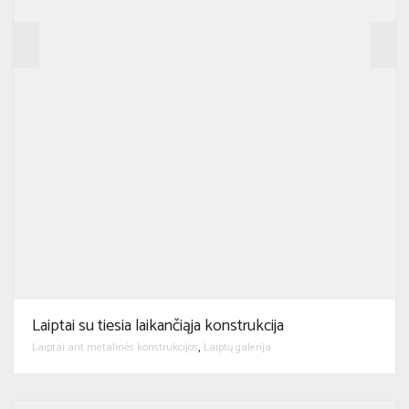
Laiptai su tiesia laikančiąja konstrukcija
Laiptai ant metalinės konstrukcijos
Laiptų galerija
,