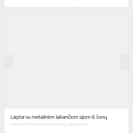
Laiptai su metalinėm laikančiom sijom iš šonų
Laiptai ant metalinės konstrukcijos
Laiptų galerija
,