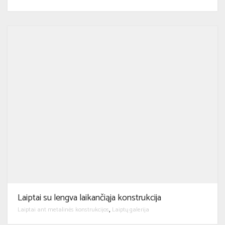
Laiptai su lengva laikančiąja konstrukcija
Laiptai ant metalinės konstrukcijos
Laiptų galerija
,