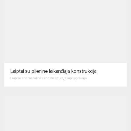
Laiptai su plienine laikančiąja konstrukcija
Laiptai ant metalinės konstrukcijos
Laiptų galerija
,