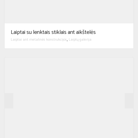
Laiptai su lenktais stiklais ant aikštelės
Laiptai ant metalinės konstrukcijos
Laiptų galerija
,