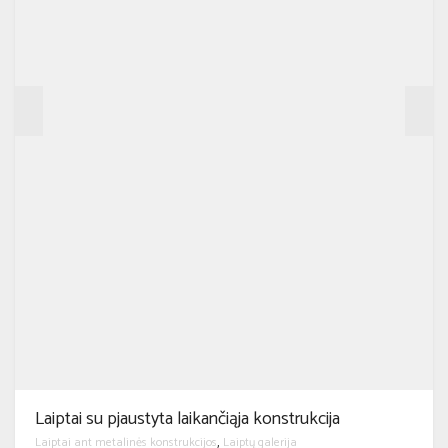
Laiptai su pjaustyta laikančiąja konstrukcija
Laiptai ant metalinės konstrukcijos
Laiptų galerija
,