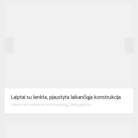
Laiptai su lenkta, pjaustyta laikančiąja konstrukcija
Laiptai ant metalinės konstrukcijos
Laiptų galerija
,