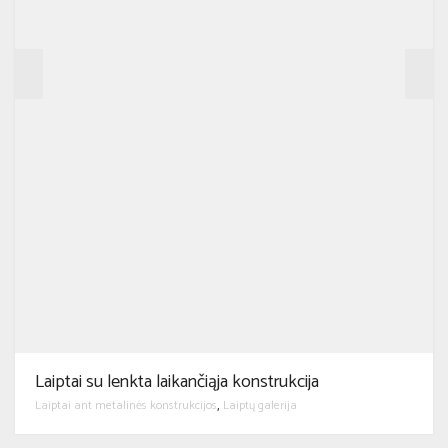
Laiptai su lenkta laikančiąja konstrukcija
Laiptai ant metalinės konstrukcijos
Laiptų galerija
,