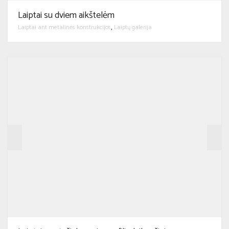
Laiptai su dviem aikštelėm
Laiptai ant metalinės konstrukcijos
Laiptų galerija
,