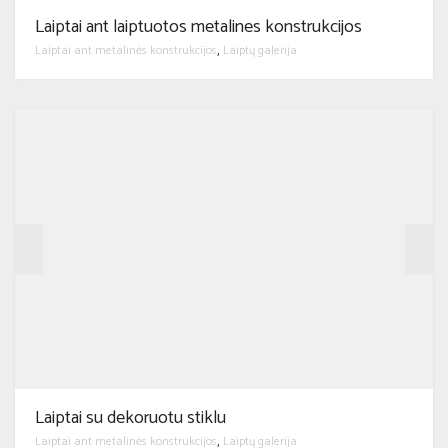
Laiptai ant laiptuotos metalines konstrukcijos
Laiptai ant metalinės konstrukcijos
Laiptų galerija
,
Laiptai su dekoruotu stiklu
Laiptai ant metalinės konstrukcijos
Laiptų galerija
,