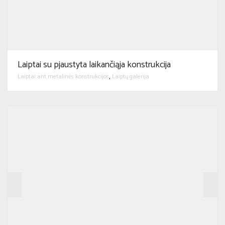
Laiptai su pjaustyta laikančiąja konstrukcija
Laiptai ant metalinės konstrukcijos
Laiptų galerija
,