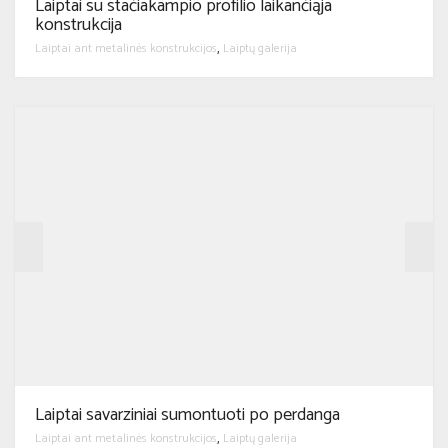
Laiptai su stačiakampio profilio laikančiąja
konstrukcija
Laiptai ant metalinės konstrukcijos
Laiptų galerija
,
Laiptai savarziniai sumontuoti po perdanga
Laiptai ant metalinės konstrukcijos
Laiptų galerija
,