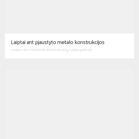
Laiptai ant pjaustyto metalo konstrukcijos
Laiptai ant metalinės konstrukcijos
Laiptų galerija
,