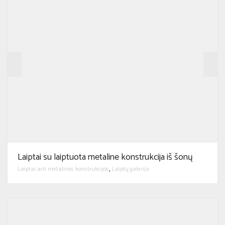
Laiptai su laiptuota metaline konstrukcija iš šonų
Laiptai ant metalinės konstrukcijos
Laiptų galerija
,