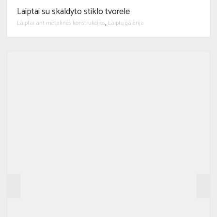
Laiptai su skaldyto stiklo tvorele
Laiptai ant metalinės konstrukcijos
Laiptų galerija
,