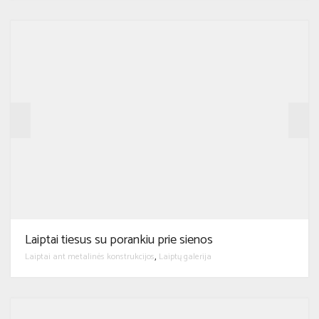
Laiptai tiesus su porankiu prie sienos
Laiptai ant metalinės konstrukcijos
Laiptų galerija
,