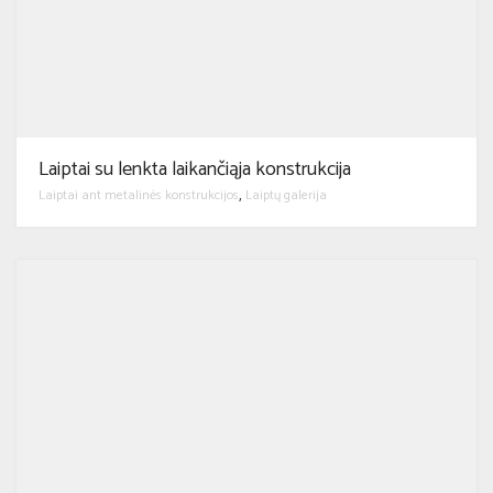
Laiptai su lenkta laikančiąja konstrukcija
Laiptai ant metalinės konstrukcijos
Laiptų galerija
,