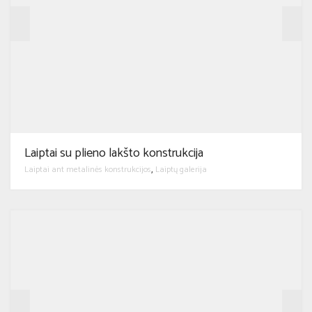
Laiptai su plieno lakšto konstrukcija
Laiptai ant metalinės konstrukcijos
Laiptų galerija
,