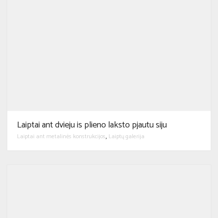
Laiptai ant dvieju is plieno laksto pjautu siju
Laiptai ant metalinės konstrukcijos
Laiptų galerija
,