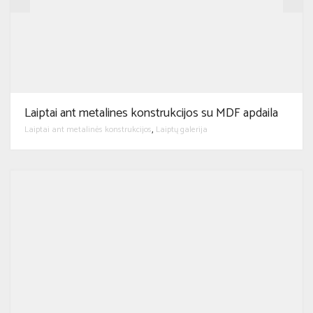
Laiptai ant metalines konstrukcijos su MDF apdaila
Laiptai ant metalinės konstrukcijos
Laiptų galerija
,