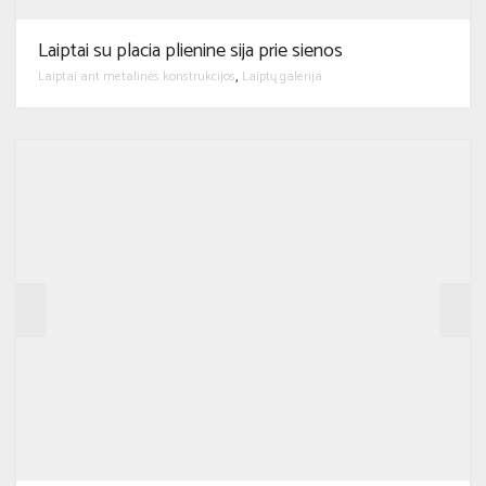
Laiptai su placia plienine sija prie sienos
Laiptai ant metalinės konstrukcijos
Laiptų galerija
,