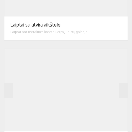
Laiptai su atvira aikštele
Laiptai ant metalinės konstrukcijos
Laiptų galerija
,