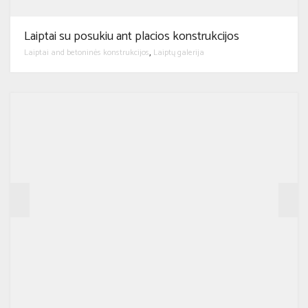
Laiptai su posukiu ant placios konstrukcijos
Laiptai and betoninės konstrukcijos
Laiptų galerija
,