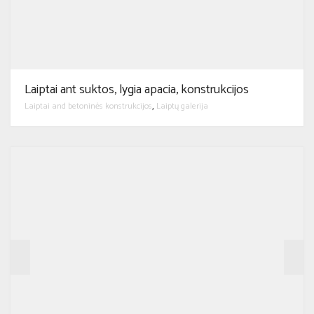
Laiptai ant suktos, lygia apacia, konstrukcijos
Laiptai and betoninės konstrukcijos
Laiptų galerija
,