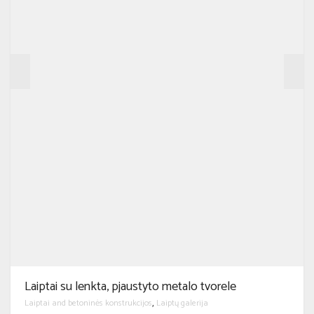
Laiptai su lenkta, pjaustyto metalo tvorele
Laiptai and betoninės konstrukcijos
Laiptų galerija
,