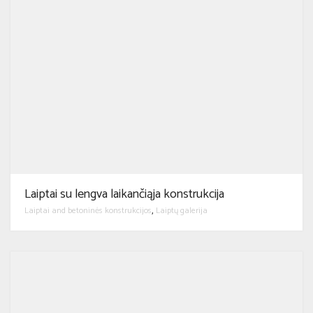
Laiptai su lengva laikančiąja konstrukcija
Laiptai and betoninės konstrukcijos
Laiptų galerija
,