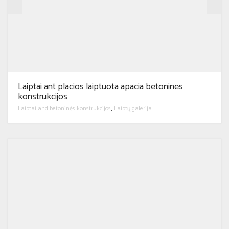
Laiptai ant placios laiptuota apacia betonines
konstrukcijos
Laiptai and betoninės konstrukcijos
Laiptų galerija
,