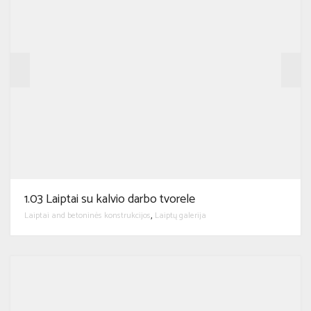
1.03 Laiptai su kalvio darbo tvorele
Laiptai and betoninės konstrukcijos
Laiptų galerija
,