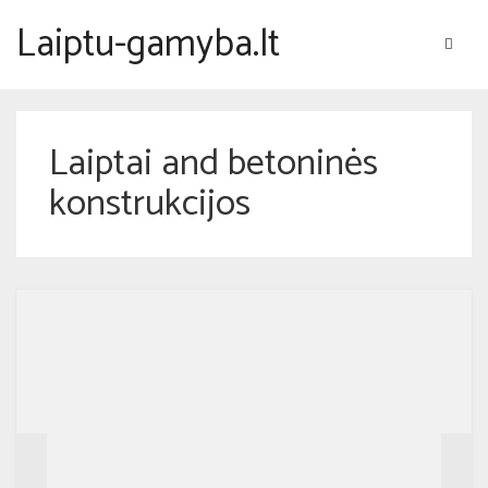
Laiptu-gamyba.lt
Laiptai and betoninės
Laiptų galerija
konstrukcijos
Laiptai pagal konstrukciją
Pažymėti laiptai
Laiptai and betoninės konstrukcijos
Apie laiptus
Laiptai ant metalinės konstrukcijos
Mediniai laiptai
Laiptų projektavimas
Konsoliniai laiptai
Laiptų gamyba
Sraigtiniai laiptai
Laiptų montavimas