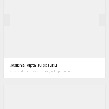
Klasikiniai laiptai su posūkiu
Laiptai and betoninės konstrukcijos
Laiptų galerija
,