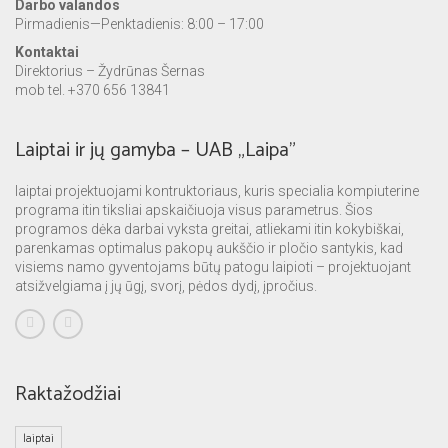
Darbo valandos
Pirmadienis—Penktadienis: 8:00 – 17:00
Kontaktai
Direktorius – Žydrūnas Šernas
mob tel. +370 656 13841
Laiptai ir jų gamyba – UAB „Laipa”
laiptai projektuojami kontruktoriaus, kuris specialia kompiuterine
programa itin tiksliai apskaičiuoja visus parametrus. Šios
programos dėka darbai vyksta greitai, atliekami itin kokybiškai,
parenkamas optimalus pakopų aukščio ir pločio santykis, kad
visiems namo gyventojams būtų patogu laipioti – projektuojant
atsižvelgiama į jų ūgį, svorį, pėdos dydį, įpročius.
Raktažodžiai
laiptai