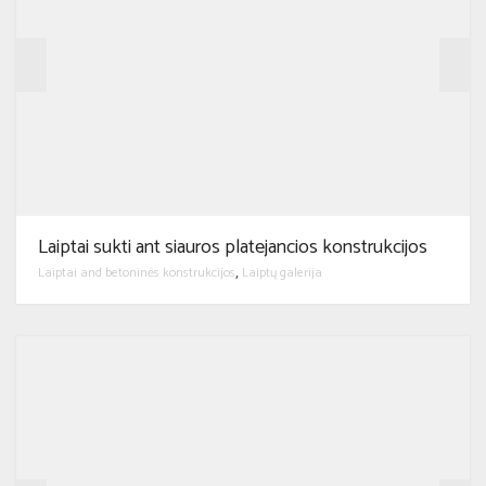
Laiptai sukti ant siauros platejancios konstrukcijos
Laiptai and betoninės konstrukcijos
Laiptų galerija
,