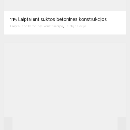
1.15 Laiptai ant suktos betonines konstrukcijos
Laiptai and betoninės konstrukcijos
Laiptų galerija
,