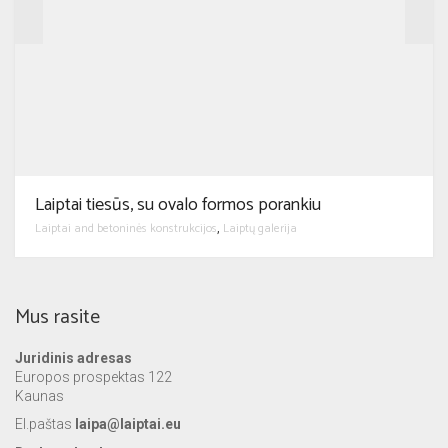
Laiptai tiesūs, su ovalo formos porankiu
Laiptai and betoninės konstrukcijos
Laiptų galerija
,
Mus rasite
Juridinis adresas
Europos prospektas 122
Kaunas
El.paštas
laipa@laiptai.eu