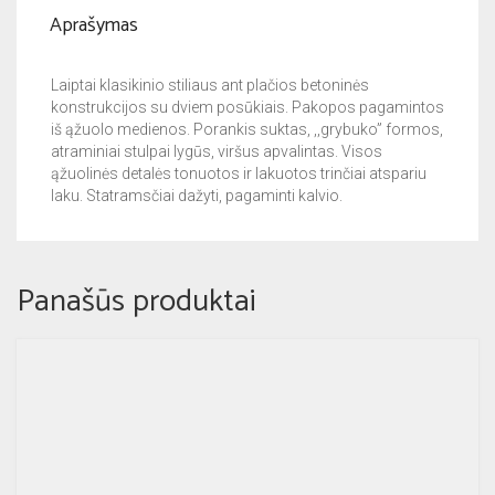
Aprašymas
Laiptai klasikinio stiliaus ant plačios betoninės
konstrukcijos su dviem posūkiais. Pakopos pagamintos
iš ąžuolo medienos. Porankis suktas, ,,grybuko” formos,
atraminiai stulpai lygūs, viršus apvalintas. Visos
ąžuolinės detalės tonuotos ir lakuotos trinčiai atspariu
laku. Statramsčiai dažyti, pagaminti kalvio.
Panašūs produktai