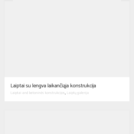
Laiptai su lengva laikančiąja konstrukcija
Laiptai and betoninės konstrukcijos
Laiptų galerija
,