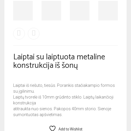
Laiptai su laiptuota metaline
konstrukcija iš šonų
Laiptai iš riešuto, tiesūs. Porankis stačiakampio formos
su įgilinimu.
Laiptų tvorelė iš 10mm grūdinto stiklo. Laiptų laikančioji
konstrukcija
atitraukta nuo sienos. Pakopos 40mm storio. Sienoje
sumontuotas apšvietimas.
Add to Wishlist