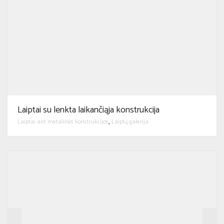
Laiptai su lenkta laikančiąja konstrukcija
Laiptai ant metalinės konstrukcijos
Laiptų galerija
,