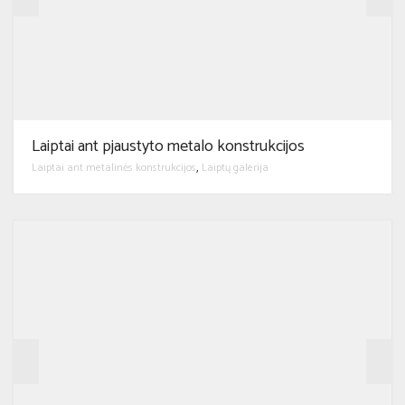
Laiptai ant pjaustyto metalo konstrukcijos
Laiptai ant metalinės konstrukcijos
Laiptų galerija
,