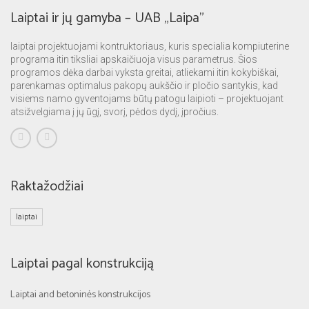
Laiptai ir jų gamyba – UAB „Laipa”
laiptai projektuojami kontruktoriaus, kuris specialia kompiuterine
programa itin tiksliai apskaičiuoja visus parametrus. Šios
programos dėka darbai vyksta greitai, atliekami itin kokybiškai,
parenkamas optimalus pakopų aukščio ir pločio santykis, kad
visiems namo gyventojams būtų patogu laipioti – projektuojant
atsižvelgiama į jų ūgį, svorį, pėdos dydį, įpročius.
Raktažodžiai
laiptai
Laiptai pagal konstrukciją
Laiptai and betoninės konstrukcijos