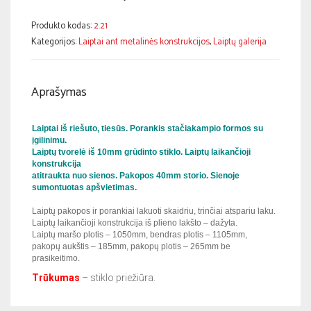
Produkto kodas:
2.21
Kategorijos:
Laiptai ant metalinės konstrukcijos
,
Laiptų galerija
Aprašymas
Laiptai iš riešuto, tiesūs. Porankis stačiakampio formos su
įgilinimu.
Laiptų tvorelė iš 10mm grūdinto stiklo. Laiptų laikančioji
konstrukcija
atitraukta nuo sienos. Pakopos 40mm storio. Sienoje
sumontuotas apšvietimas.
Laiptų pakopos ir porankiai lakuoti skaidriu, trinčiai atspariu laku.
Laiptų laikančioji konstrukcija iš plieno lakšto – dažyta.
Laiptų maršo plotis – 1050mm, bendras plotis – 1105mm,
pakopų aukštis – 185mm, pakopų plotis – 265mm be
prasikeitimo.
Trūkumas
– stiklo priežiūra.