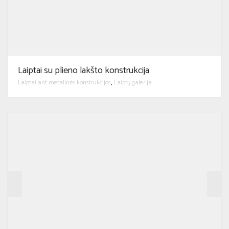
Laiptai su plieno lakšto konstrukcija
Laiptai ant metalinės konstrukcijos
Laiptų galerija
,