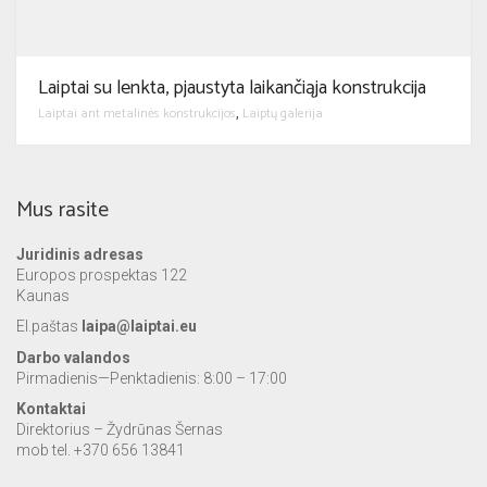
Laiptai su lenkta, pjaustyta laikančiąja konstrukcija
Laiptai ant metalinės konstrukcijos
Laiptų galerija
,
Mus rasite
Juridinis adresas
Europos prospektas 122
Kaunas
El.paštas
laipa@laiptai.eu
Darbo valandos
Pirmadienis—Penktadienis: 8:00 – 17:00
Kontaktai
Direktorius – Žydrūnas Šernas
mob tel. +370 656 13841