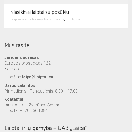
Klasikiniai laiptai su posūkiu
Laiptai and betoninės konstrukcijos
Laiptų galerija
,
Mus rasite
Juridinis adresas
Europos prospektas 122
Kaunas
El.paštas
laipa@laiptai.eu
Darbo valandos
Pirmadienis—Penktadienis: 8:00 – 17:00
Kontaktai
Direktorius – Žydrūnas Šernas
mob tel. +370 656 13841
Laiptai ir jų gamyba – UAB „Laipa”