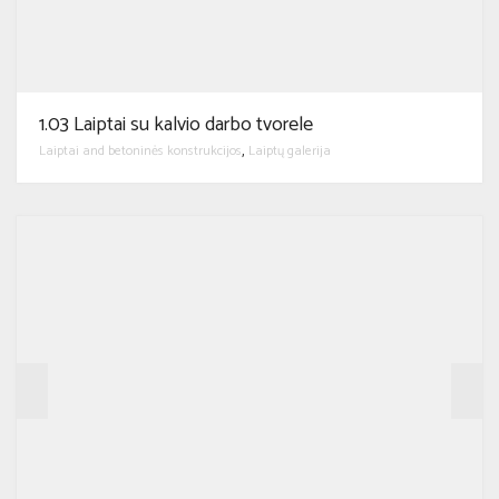
1.03 Laiptai su kalvio darbo tvorele
Laiptai and betoninės konstrukcijos
Laiptų galerija
,