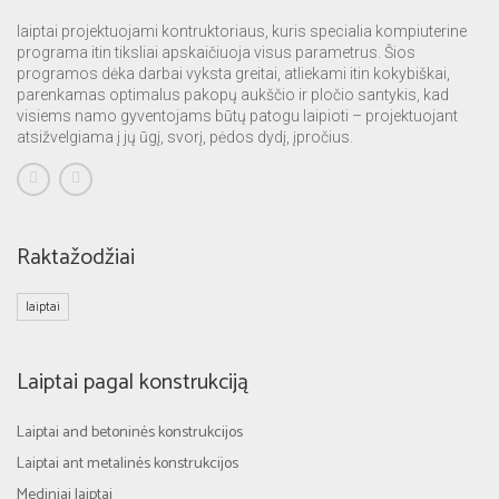
laiptai projektuojami kontruktoriaus, kuris specialia kompiuterine
programa itin tiksliai apskaičiuoja visus parametrus. Šios
programos dėka darbai vyksta greitai, atliekami itin kokybiškai,
parenkamas optimalus pakopų aukščio ir pločio santykis, kad
visiems namo gyventojams būtų patogu laipioti – projektuojant
atsižvelgiama į jų ūgį, svorį, pėdos dydį, įpročius.
Raktažodžiai
laiptai
Laiptai pagal konstrukciją
Laiptai and betoninės konstrukcijos
Laiptai ant metalinės konstrukcijos
Mediniai laiptai