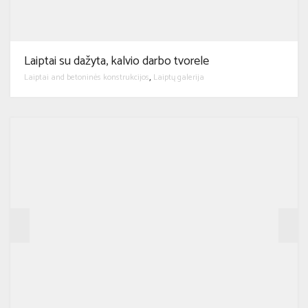
Laiptai su dažyta, kalvio darbo tvorele
Laiptai and betoninės konstrukcijos
Laiptų galerija
,