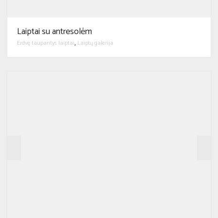
Laiptai su antresolėm
Erdvę taupantys laiptai
Laiptų galerija
,