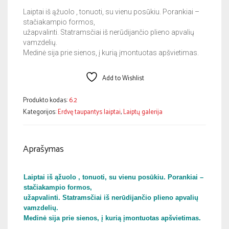
Laiptai iš ąžuolo , tonuoti, su vienu posūkiu. Porankiai –
stačiakampio formos,
užapvalinti. Statramsčiai iš nerūdijančio plieno apvalių
vamzdelių.
Medinė sija prie sienos, į kurią įmontuotas apšvietimas.
Add to Wishlist
Produkto kodas:
6.2
Kategorijos:
Erdvę taupantys laiptai
,
Laiptų galerija
Aprašymas
Laiptai iš ąžuolo , tonuoti, su vienu posūkiu. Porankiai –
stačiakampio formos,
užapvalinti. Statramsčiai iš nerūdijančio plieno apvalių
vamzdelių.
Medinė sija prie sienos, į kurią įmontuotas apšvietimas.