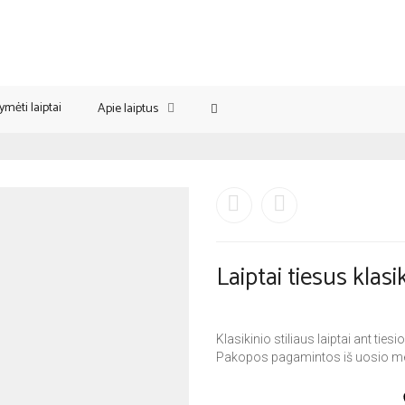
ymėti laiptai
Apie laiptus
Laiptai tiesus klasik
Klasikinio stiliaus laiptai ant tie
Pakopos pagamintos iš uosio m