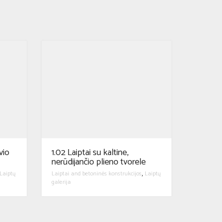
vio
1.02 Laiptai su kaltine,
nerūdijančio plieno tvorele
Laiptų
Laiptai and betoninės konstrukcijos
Laiptų
,
galerija