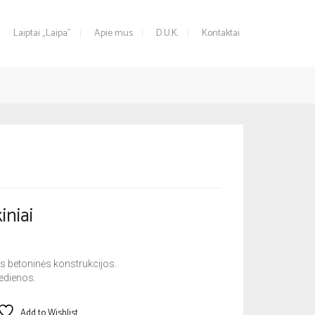
Laiptai „Laipa”
Apie mus
D.U.K.
Kontaktai
iniai
sios betoninės konstrukcijos.
edienos.
Add to Wishlist