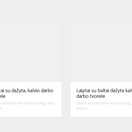
tai su dažyta, kalvio darbo
Laiptai su baltai dažyta kal
ele
darbo tvorele
i and betoninės konstrukcijos
Laiptų
Laiptai and betoninės konstrukcijos
,
,
ja
galerija