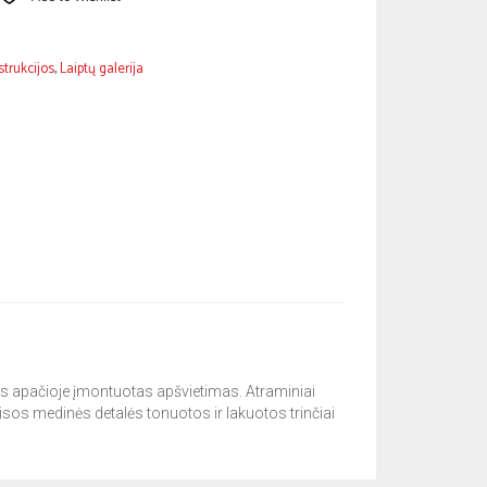
strukcijos
,
Laiptų galerija
os apačioje įmontuotas apšvietimas. Atraminiai
isos medinės detalės tonuotos ir lakuotos trinčiai