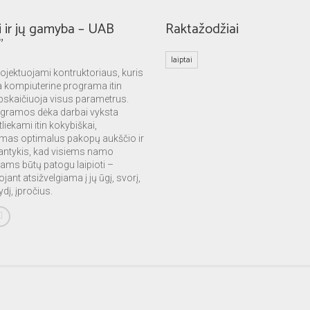
i ir jų gamyba – UAB
Raktažodžiai
”
laiptai
projektuojami kontruktoriaus, kuris
a kompiuterine programa itin
 apskaičiuoja visus parametrus.
ogramos dėka darbai vyksta
atliekami itin kokybiškai,
mas optimalus pakopų aukščio ir
antykis, kad visiems namo
ams būtų patogu laipioti –
jant atsižvelgiama į jų ūgį, svorį,
dį, įpročius.