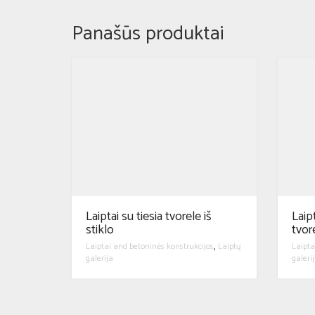
Panašūs produktai
Laiptai su tiesia tvorele iš
Laip
stiklo
tvor
Laiptai and betoninės konstrukcijos
Laiptų
Laipta
,
galerija
galeri