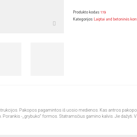
Produkto kodas:
1.19
Kategorijos:
Laiptai and betoninės kon
 konstrukcijos. Pakopos pagamintos iš uosio medienos. Kas antros pakop
. Porankis -,,grybuko” formos. Statramsčius gamino kalvis. Jie dažyti. V