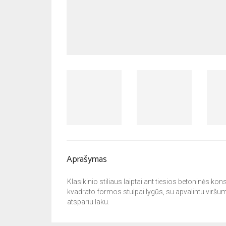
Aprašymas
Klasikinio stiliaus laiptai ant tiesios betoninės
kvadrato formos stulpai lygūs, su apvalintu viršum
atspariu laku.