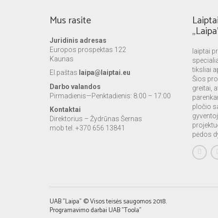
Mus rasite
Laipta
„Laipa
Juridinis adresas
Europos prospektas 122
laiptai 
Kaunas
speciali
tiksliai
El.paštas
laipa@laiptai.eu
Šios pr
Darbo valandos
greitai, 
Pirmadienis—Penktadienis: 8:00 – 17:00
parenka
pločio s
Kontaktai
gyventoj
Direktorius – Žydrūnas Šernas
projektuo
mob tel. +370 656 13841
pėdos dy
UAB "Laipa" © Visos teisės saugomos 2018.
Programavimo darbai UAB "Toola"